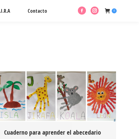
I.R.A
Contacto
0
Facebook
Instagram
page
page
opens
opens
in
in
new
new
window
window
Cuaderno para aprender el abecedario