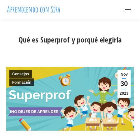
Qué es Superprof y porqué elegirla
Consejos
Nov
30
Formación
2023