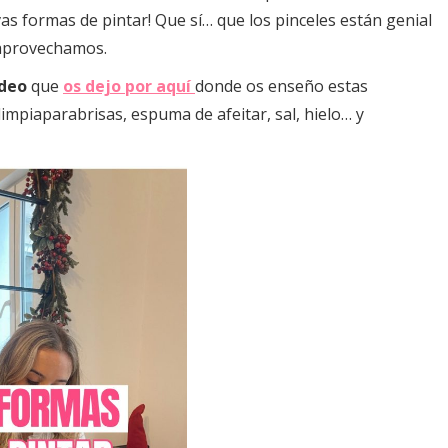
as formas de pintar! Que sí… que los pinceles están genial
aprovechamos.
ídeo
que
os dejo por aquí
donde os enseño estas
impiaparabrisas, espuma de afeitar, sal, hielo… y