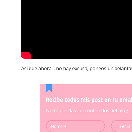
Así que ahora… no hay excusa, poneos un delantal 
Recibe todos mis post en tu emai
No te pierdas los contenidos del blog