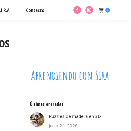
I.R.A
Contacto
0
Facebook
Instagram
page
page
opens
opens
in
in
os
new
new
window
window
Últimas entradas
Puzzles de madera en 3D
junio 24, 2026