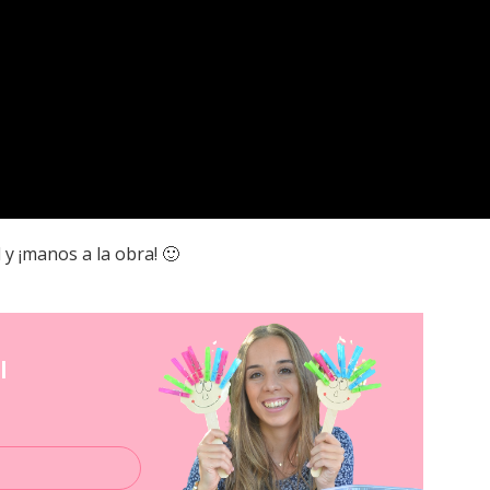
y ¡manos a la obra! 🙂
l